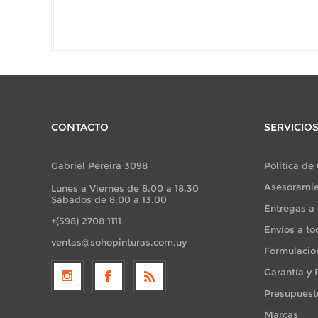
CONTACTO
SERVICIO
Gabriel Pereira 3098
Política de
Asesoramie
Lunes a Viernes de 8.00 a 18.30
Sábados de 8.00 a 13.00
Entregas a 
+(598) 2708 1111
Envíos a to
ventas@sohopinturas.com.uy
Formulació
Garantía y
Presupuest
Marcas