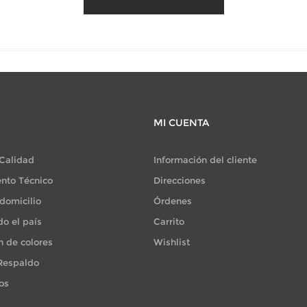
S
MI CUENTA
 Calidad
Información del cliente
nto Técnico
Direcciones
domicilio
Órdenes
do el país
Carrito
n de colores
Wishlist
 Respaldo
os