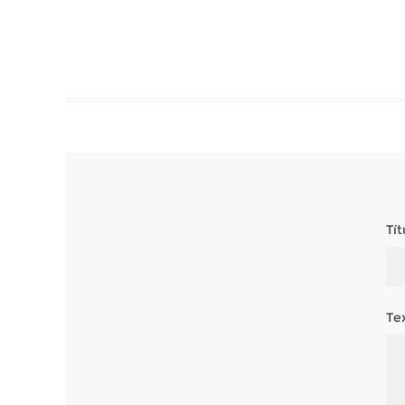
Tí
Te