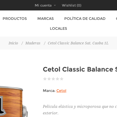
Mi cuenta
Wishlist
(0)
PRODUCTOS
MARCAS
POLÍTICA DE CALIDAD
LOCALES
Inicio
/
Maderas
/
Cetol Classic Balance Sat. Caoba 1L
Cetol Classic Balance 
Marca:
Cetol
Película elástica y microporosa que no c
exterior.