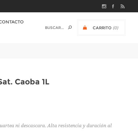
CONTACTO
CARRITO
(0)
$U 0
Sat. Caoba 1L
uartea ni descascara. Alta resistencia y duración al