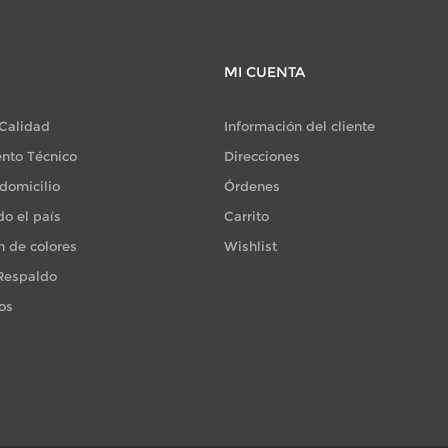
S
MI CUENTA
 Calidad
Información del cliente
nto Técnico
Direcciones
domicilio
Órdenes
do el país
Carrito
n de colores
Wishlist
 Respaldo
os