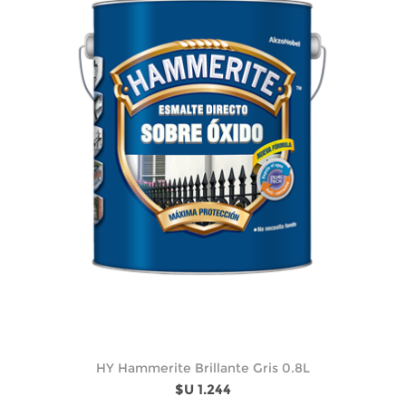
HY Hammerite Brillante Gris 0.8L
$U 1.244