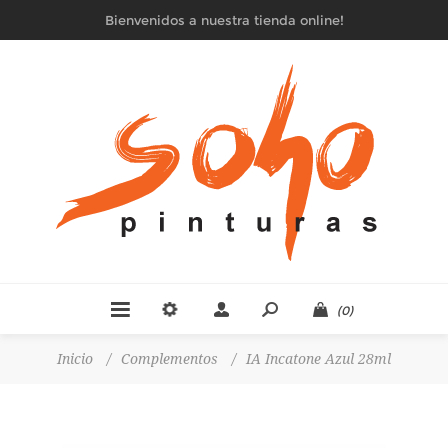
Bienvenidos a nuestra tienda online!
(0)
Inicio
/
Complementos
/
IA Incatone Azul 28ml