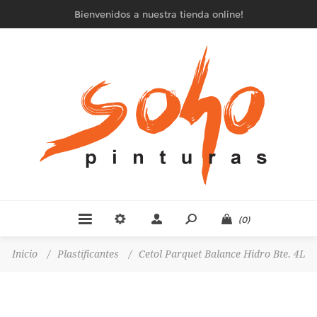
Bienvenidos a nuestra tienda online!
(0)
Inicio
/
Plastificantes
/
Cetol Parquet Balance Hidro Bte. 4L